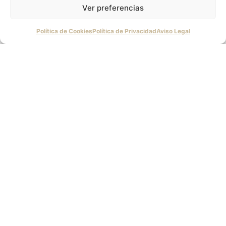
de la Consciencia
Ver preferencias
¿Qué es?
Política de Cookies
Política de Privacidad
Aviso Legal
Actividades
Programa:
Compartiendo Sabiduría,
un Acto de Amor
¿Qué es?
Actividades
Programa
EscuelaPHI de Yoga
Vedanta y Meditación
¿Qué es?
Actividades
Páginas Legales
Aviso Legal
Política de Privacidad