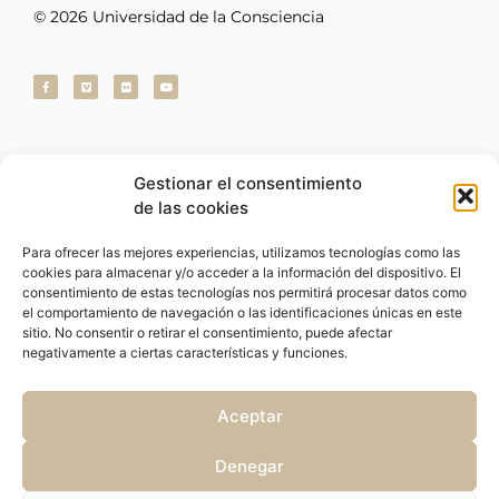
© 2026 Universidad de la Consciencia
Universidad
de la Consciencia
Gestionar el consentimiento
de las cookies
Inicio
Para ofrecer las mejores experiencias, utilizamos tecnologías como las
Escuelas
cookies para almacenar y/o acceder a la información del dispositivo. El
Actividades
consentimiento de estas tecnologías nos permitirá procesar datos como
Inscripciones
el comportamiento de navegación o las identificaciones únicas en este
sitio. No consentir o retirar el consentimiento, puede afectar
Colabora
negativamente a ciertas características y funciones.
Director
CampusPHI
Aceptar
Alojamiento
Contacto
Denegar
EscuelaPHI