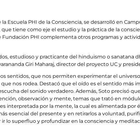
e la Escuela PHI de la Consciencia, se desarrolló en Ca
, que tiene como eje el estudio y la práctica de la consc
 Fundación PHI complementa otros programas y activida
ados, estudioso y practicante del hinduismo o sanatana
rananda Giri Maharaj, director del proyecto UC y presi
os sentidos, que nos permiten experimentar el universo f
 que nos rodea. Destacó que el oído es el sentido más im
escucha del sonido verdadero. Además, Soto precisó que l
tención, observación y mente, temas que trató en módulos
s interpretada por la mente, la cual es alimentada por és
s esencial del presente y en retirarlos a voluntad, purifi
ar ir lo superfluo y profundizar en la consciencia y meditac