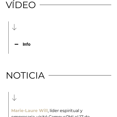
VÍDEO
Info
NOTICIA
Marie-Laure Will
, líder espiritual y
empresaria, visitó CampusPHI el 17 de