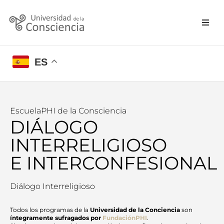
ES
EscuelaPHI de la Consciencia
DIÁLOGO
INTERRELIGIOSO
E INTERCONFESIONAL
Diálogo Interreligioso
Todos los programas de la
Universidad de la Conciencia
son
íntegramente sufragados por
FundaciónPHI
.